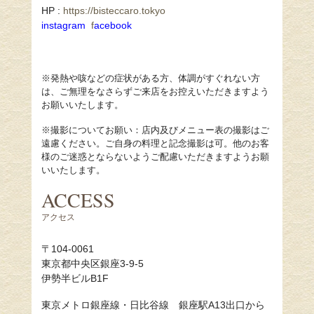
HP :
https://bisteccaro.tokyo
instagram
f
acebook
※発熱や咳などの症状がある方、体調がすぐれない方
は、ご無理をなさらずご来店をお控えいただきますよう
お願いいたします。
※撮影についてお願い：
店内及びメニュー表の撮影はご
遠慮ください。ご自身の料理と記念撮影は可。他のお客
様のご迷惑とならないようご配慮いただきますようお願
いいたします。
ACCESS
アクセス
〒104-0061
東京都中央区銀座3-9-5
伊勢半ビルB1F
東京メトロ銀座線・日比谷線 銀座駅A13出口から