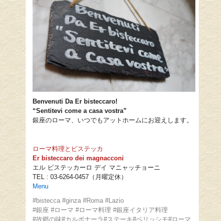
Benvenuti Da Er bisteccaro!
“Sentitevi come a casa vostra”
銀座のローマ、いつでもアットホームにお迎えします。
ローマ料理とビステッカ
Er bisteccaro dei magnacconi
エル ビステッカーロ デイ マニャッチョーニ
TEL : 03-6264-0457（月曜定休）
Menu
#bistecca #ginza #Roma #Lazio
#銀座 #ローマ #ローマ料理 #銀座イタリア料理
#故郷の味#カルボナーラ#ステーキ#ベリッシモ#ローマ