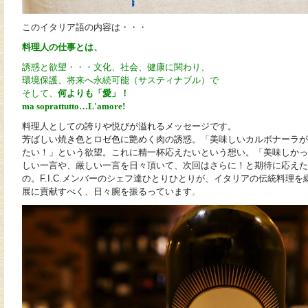
このイタリア語の内容は・・・
料理人の仕事とは、
誘惑と欲望・・・文化、社会、健康に関わり、
環境保護、将来へ永続可能（サスティナブル）で
そして、
何よりも「愛」！
ma soprattutto…L'amore!
料理人としての誇りや悦びが溢れるメッセージです。
芳ばしい焼き色とロゼ色に艶めく肉の誘惑。「美味しいカルボナーラが
たい！」という欲望。これに精一杯応えたいという想い。「美味しかっ
しい一言や、厳しい一言を日々頂いて、次回はさらに！と期待に応えた
の。F.I.C.メンバーのシェフ達ひとりひとりが、イタリアの伝統料理
展に貢献すべく、日々腕を振るっています
。