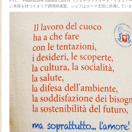
F.I.C.「Federazione Italiana Cuochi （フェデラツィオーネ
に本部を持つイタリア調理師連盟。シェフはローマ支部に所属していま