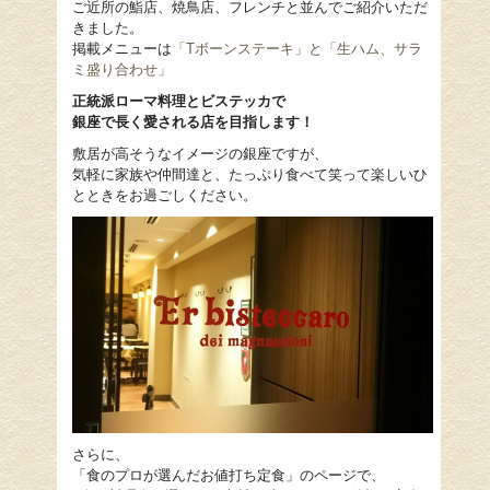
ご近所の鮨店、焼鳥店、フレンチと並んでご紹介いただ
きました。
掲載メニューは
「Tボーンステーキ」と「生ハム、サラ
ミ盛り合わせ」
正統派ローマ料理とビステッカで
銀座で長く愛される店を目指します！
敷居が高そうなイメージの銀座ですが、
気軽に家族や仲間達と、たっぷり食べて笑って楽しいひ
とときをお過ごしください。
さらに、
「食のプロが選んだお値打ち定食」のページで、