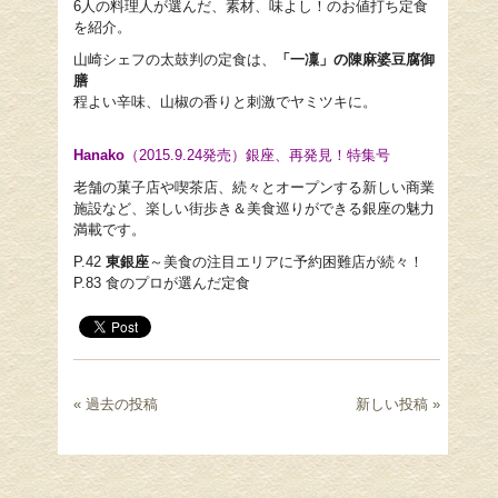
6人の料理人が選んだ、素材、味よし！のお値打ち定食
を紹介。
山崎シェフの太鼓判の定食は、
「一凜」の陳麻婆豆腐御
膳
程よい辛味、山椒の香りと刺激でヤミツキに。
Hanako
（2015.9.24発売）
銀座、再発見！特集号
老舗の菓子店や喫茶店、続々とオープンする新しい商業
施設など、楽しい街歩き＆美食巡りができる銀座の魅力
満載です。
P.42
東銀座
～美食の注目エリアに予約困難店が続々！
P.83 食のプロが選んだ定食
« 過去の投稿
新しい投稿 »