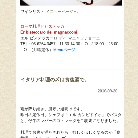
ワインリスト
メニューページへ
ローマ料理とビステッカ
Er bisteccaro dei magnacconi
エル ビステッカーロ デイ マニャッチョーニ
TEL : 03-6264-0457 11:30-14:00 L.O. / 18:00 – 23:00
L.O. （月曜定休）
Menu
ページ
イタリア料理の〆は食後酒で。
2016-09-20
雨が降り続き、肌寒い週明けです。
昨日の定休日、シェフは「エル カンピドイオ」でパスタ
と、仔牛のレバーのコトレッタをご馳走になりました。
料理でお腹が満たされたら、欲しくほしくなるのが「食