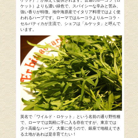
ケット）」が添えて提供されます。普通のルーコラ（ロ
ケット）よりも濃い緑色で、スパイシーな辛みと苦み、
強い香りが特徴。地中海原産でイタリア料理ではよく使
われるハーブです。ローマではルーコラよりルーコラ・
セルバティカが主流で、シェフは「ルケッタ」と呼んで
います。
英名で「ワイルド・ロケット」という名前の通り野性種
で、ローマでは気軽に手に入る存在ですが、東京では
少々高級なハーブ。大量に使うので、銀座で地植えでき
る土地があれば是非育てたい！