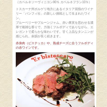
（カベルネソーヴィニヨン90％ カベルネフラン10％）
トスカーナ州ボルゲリ地方にあるイタリア屈指のワイナ
リー「バンフィ社」の新しい挑戦として生まれたワイ
ン。
ブルーベリーやプルーンジャム、赤い果実を思わせる濃
厚で複雑な香りで、力強くフルボディでありながら、エ
レガントで柔らかな味わいです。甘く上品なタンニンが
感じられ、余韻が長く続きます。
赤身肉（ビステッカ）や、熟成チーズに合うフルボディ
の赤ワインです。