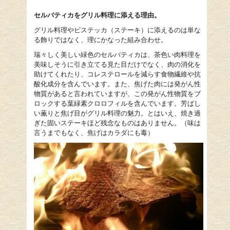
セルバティカ
をグリル料理に添える理由。
グリル料理やビステッカ（ステーキ）に添えるのは単な
る飾りではなく、理にかなった組み合わせ。
瑞々しく美しい緑色のセルバティカは、茶色い肉料理を
美味しそうに引き立てる見た目だけでなく、肉の消化を
助けてくれたり、コレステロールを減らす食物繊維や抗
酸化成分を含んでいます。また、焦げた肉には発がん性
物質があると言われていますが、この発がん性物質をブ
ロックする葉緑素クロロフィルを含んでいます。芳ばし
い薫りと焦げ目がグリル料理の魅力。とはいえ、焼き過
ぎた固いステーキほど残念なものはありません。（味は
言うまでもなく、焦げはカラダにも毒）