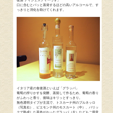
後酒 ディジェスティーヴォ」
口に含むとパッと蒸発するほどの高いアルコールで、す
っきりと消化を助けてくれます。
イタリア産の食後酒といえば「グラッパ」
葡萄の搾りかすを発酵、蒸留して作るため、葡萄の香り
がふわっと香り、後味はキリッとすっきり。
無色透明タイプが主流で、トスカーナ州のブルネッロ
（写真右）、ピエモンテ州のモスカート（中）、バリッ
クで熟成した茶色がかったグラッパ（左）などもご用意