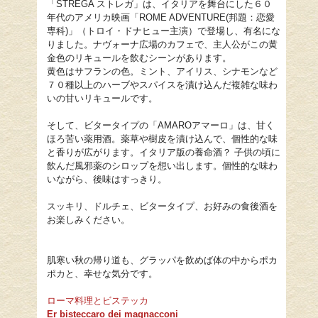
「STREGA ストレガ」は、イタリアを舞台にした６０
年代のアメリカ映画「ROME ADVENTURE(邦題：恋愛
専科)」（トロイ・ドナヒュー主演）で登場し、有名にな
りました。ナヴォーナ広場のカフェで、主人公がこの黄
金色のリキュールを飲むシーンがあります。
黄色はサフランの色。ミント、アイリス、シナモンなど
７０種以上のハーブやスパイスを漬け込んだ複雑な味わ
いの甘いリキュールです。
そして、ビタータイプの「AMAROアマーロ」は、甘く
ほろ苦い薬用酒。薬草や樹皮を漬け込んで、個性的な味
と香りが広がります。イタリア版の養命酒？ 子供の頃に
飲んだ風邪薬のシロップを想い出します。個性的な味わ
いながら、後味はすっきり。
スッキリ、ドルチェ、ビタータイプ、お好みの食後酒を
お楽しみください。
肌寒い秋の帰り道も、グラッパを飲めば体の中からポカ
ポカと、幸せな気分です。
ローマ料理とビステッカ
Er bisteccaro dei magnacconi