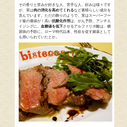
その香りと苦みが好きな人、苦手な人、好みは様々です
が、実は
肉の消化を高めてくれる
など素晴らしい成分を
含んでいます。ただの飾りのようで、実はスーパーフー
ド級の価値が！高い
抗酸化作用
は、がん予防、アンチエ
イジングに。
血糖値を低下
させるアルファリポ酸は、糖
尿病の予防に。ローマ時代以来、性欲を促す媚薬として
も用いられていたとか。