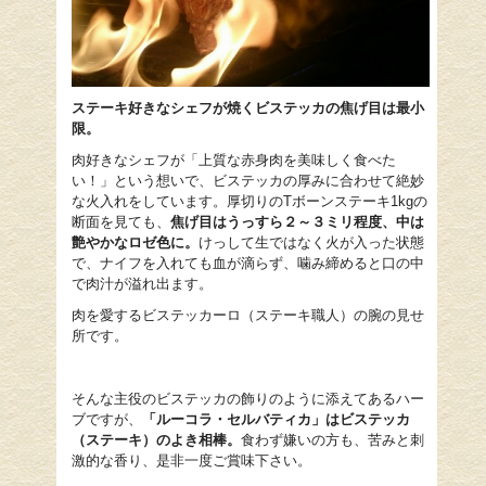
ステーキ好きなシェフが焼くビステッカの焦げ目は最小
限。
肉好きなシェフが「上質な赤身肉を美味しく食べた
い！」という想いで、ビステッカの厚みに合わせて絶妙
な火入れをしています。厚切りのTボーンステーキ1kgの
断面を見ても、
焦げ目はうっすら２～３ミリ程度、中は
艶やかなロゼ色に。
けっして生ではなく火が入った状態
で、ナイフを入れても血が滴らず、噛み締めると口の中
で肉汁が溢れ出ます。
肉を愛するビステッカーロ（ステーキ職人）の腕の見せ
所です。
そんな主役のビステッカの飾りのように添えてあるハー
ブですが、
「ルーコラ・
セルバティカ
」はビステッカ
（ステーキ）のよき相棒。
食わず嫌いの方も、苦みと刺
激的な香り、是非一度ご賞味下さい。