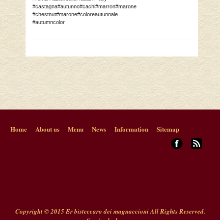
#castagna#autunno#cachi#marron#marone
#chestnut#marone#coloreautunnale
#autumncolor
Home
About us
Menu
News
Information
Sitemap
Copyright © 2015 Er bisteccaro dei magnaccioni All Rights Reserved.