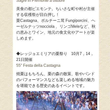
Sagre in Piemonte a ottobre
美食の都ピエモンテ。ちいさな町や村が主催
する収穫祭が目白押し！
栗Castagna、ポルチーニ茸 Fungiporcini、ヘ
ーゼルナッツnocciola 、リンゴMeleなど、秋
の恵みとワイン、地元の食文化やアートが楽
しめます。
◆
レッジョエミリアの栗祭り 10月7，14，
21日開催
55° Festa della Castagna
焼栗はもちろん、栗の森の散策、歌やバンド
のパフォーマンスなども楽しめる地域の魅力
を堪能できる歴史のあるイベントです。