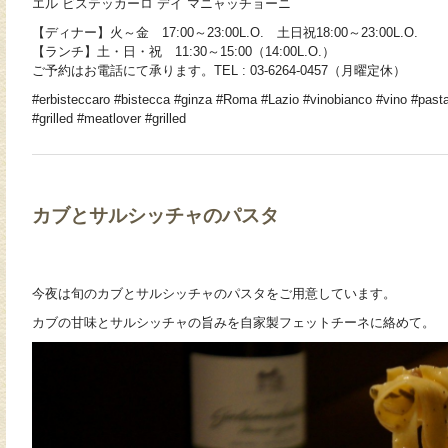
エル ビステッカーロ デイ マニャッチョーニ
【ディナー】火～金 17:00～23:00L.O. 土日祝18:00～23:00L.O.
【ランチ】土・日・祝 11:30～15:00（14:00L.O.）
ご予約はお電話にて承ります。TEL : 03-6264-0457（月曜定休）
#erbisteccaro #bistecca #ginza #Roma #Lazio #vinobianco #vino #past
#grilled #meatlover #grilled
カブとサルシッチャのパスタ
今夜は旬のカブとサルシッチャのパスタをご用意しています。
カブの甘味とサルシッチャの旨みを自家製フェットチーネに絡めて。