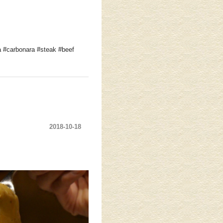
a #carbonara #steak #beef
2018-10-18